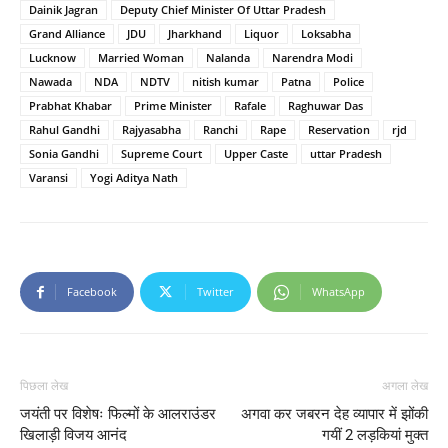
Dainik Jagran
Deputy Chief Minister Of Uttar Pradesh
Grand Alliance
JDU
Jharkhand
Liquor
Loksabha
Lucknow
Married Woman
Nalanda
Narendra Modi
Nawada
NDA
NDTV
nitish kumar
Patna
Police
Prabhat Khabar
Prime Minister
Rafale
Raghuwar Das
Rahul Gandhi
Rajyasabha
Ranchi
Rape
Reservation
rjd
Sonia Gandhi
Supreme Court
Upper Caste
uttar Pradesh
Varansi
Yogi Aditya Nath
Facebook
Twitter
WhatsApp
पिछला लेख
अगला लेख
जयंती पर विशेषः फिल्मों के आलराउंडर
अगवा कर जबरन देह व्यापार में झोंकी
खिलाड़ी विजय आनंद
गयीं 2 लड़कियां मुक्त