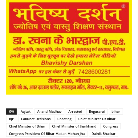
टैग्स
Aajtak
Anand Madhav
Arrested
Begusarai
bihar
BJP
Cabunet Decisions
Cheating
Chief Minisrer Of Bihar
Chief Minister of Bihar
Chief Minister of Jharkhand
Congress
Congress President Of Bihar Madan Mohan Jha
Dainik Bhaskar