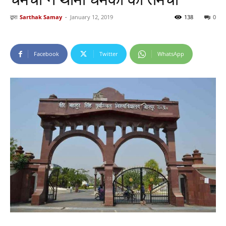
द्वारा
Sarthak Samay
-
January 12, 2019
138
0
Facebook
Twitter
WhatsApp