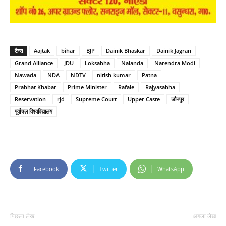
टैग्स
Aajtak
bihar
BJP
Dainik Bhaskar
Dainik Jagran
Grand Alliance
JDU
Loksabha
Nalanda
Narendra Modi
Nawada
NDA
NDTV
nitish kumar
Patna
Prabhat Khabar
Prime Minister
Rafale
Rajyasabha
Reservation
rjd
Supreme Court
Upper Caste
जौनपुर
पूर्वांचल विश्वविद्यालय
Facebook
Twitter
WhatsApp
पिछला लेख
अगला लेख