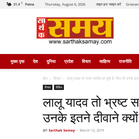
C
31.4
Thursday, August 6, 2026
साइन इन/ ज्वाइन करें
Grievan
Patna
सार्थक
समय
मुख्य पृष्ठ
देश
दुनिया
प्रदेश
विचार
साहित्य
राजनीति
होम
विचार
लालू यादव तो भ्रष्ट साबित हो चुके हैं, फिर भी उनके इतन
विचार
विविध
लालू यादव तो भ्रष्ट सा
उनके इतने दीवाने क्यों 
द्वारा
Sarthak Samay
-
March 12, 2019