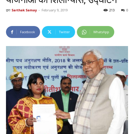
द्वारा
Sarthak Samay
-
February 9, 2019
213
0
Facebook
Twitter
WhatsApp