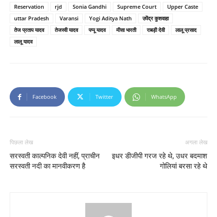
Reservation
rjd
Sonia Gandhi
Supreme Court
Upper Caste
uttar Pradesh
Varansi
Yogi Aditya Nath
उपेंद्र कुशवाहा
तेज प्रताप यादव
तेजस्वी यादव
पप्पू यादव
मीसा भारती
राबड़ी देवी
लालू प्रसाद
लालू यादव
Facebook
Twitter
WhatsApp
पिछला लेख
अगला लेख
सरस्वती काल्पनिक देवी नहीं, प्राचीन
इधर डीजीपी गरज रहे थे, उधर बदमाश
सरस्वती नदी का मानवीकरण है
गोलियां बरसा रहे थे