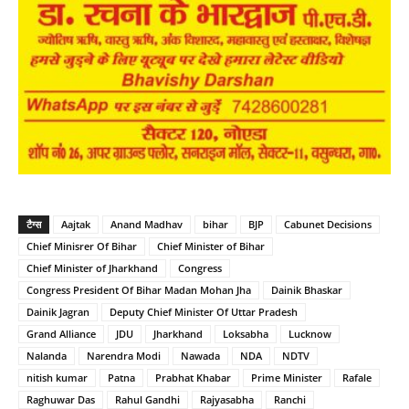
टैग्स
Aajtak
Anand Madhav
bihar
BJP
Cabunet Decisions
Chief Minisrer Of Bihar
Chief Minister of Bihar
Chief Minister of Jharkhand
Congress
Congress President Of Bihar Madan Mohan Jha
Dainik Bhaskar
Dainik Jagran
Deputy Chief Minister Of Uttar Pradesh
Grand Alliance
JDU
Jharkhand
Loksabha
Lucknow
Nalanda
Narendra Modi
Nawada
NDA
NDTV
nitish kumar
Patna
Prabhat Khabar
Prime Minister
Rafale
Raghuwar Das
Rahul Gandhi
Rajyasabha
Ranchi