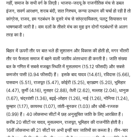
नहीं, समाज के सभी वर्ग के लिएहै। भाजपा-जदयू के राजनीतिक मंच से डबल
इंजन, सवर्ण आरक्षण, शराब बंदी, सात निश्चय, कन्या उत्थान की चर्चा हो रही है तो
कांग्रेस, राजद, हम गठबंधन के दूसरे मंच से सांप्रदायिकता, पलटू सियासत पर
भाषणबाजी जारी है। वाम दलों के तीसरे मंच का मुद्दा इन दोनों गठबंधनों से अलग
तरह का है।
बिहार में ऊपरी तौर पर बात भले ही सुशासन और विकास की होती हो, मगर भीतरी
तौर पर फैसला समाज में बहने वाली जातीय अंतरधारा ही करती है। जाति संख्या
बल के गणित में सबसे मजबूत स्थिति में मुसलमान (15.12 फीसदी) और सबसे
कमजोर पासी (0.94 फीसदी) हैं। इसके बाद यादव (14.61), रविदास (5.66),
पासवान (5.51), राजपूत (5.47), कोईरी (5.25), ब्राह्मण (5.20), भूमिहार
(4.47), कुर्मी (4.16), मुसहर (2.88), तेली (2.62), मल्लाह (2.04), धानुक
(1.67), चंद्रवंशी (1.36), बढ़ई-लोहार (1.26), नाई (1.26), नोनिया (1.24),
कुम्हार (1.17), कायस्थ (1.07), तांती-बुनकर (1.03) और धोबी-रज्जक
(0.99) हैं। 40 लोकसभा सीटों में छह अनुसूचित जाति के लिए आरक्षित हैं।
करीब 20 सीटों पर यादव, मुसलमान, राजपूत, भूमिहार की राजनीति होती है।
16वीं लोकसभा की 21 सीटों पर अभी इन्हीं चार जातियों का कब्जा है। तीन-चार