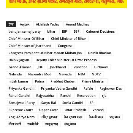
टैग्स
Aajtak
Akhilesh Yadav
Anand Madhav
bahujan samaj party
bihar
BJP
BSP
Cabunet Decisions
Chief Minisrer Of Bihar
Chief Minister of Bihar
Chief Minister of Jharkhand
Congress
Congress President Of Bihar Madan Mohan Jha
Dainik Bhaskar
Dainik Jagran
Deputy Chief Minister Of Uttar Pradesh
Grand Alliance
JDU
Jharkhand
Loksabha
Lucknow
Nalanda
Narendra Modi
Nawada
NDA
NDTV
nitish kumar
Patna
Prabhat Khabar
Prime Minister
Priyanka Gandhi
Priyanka Vadra Gandhi
Rafale
Raghuwar Das
Rahul Gandhi
Rajyasabha
Ranchi
Reservation
rjd
Samajwadi Party
Saryu Rai
Sonia Gandhi
SP
Supreme Court
Upper Caste
uttar Pradesh
Varansi
Yogi Aditya Nath
उपेंद्र कुशवाहा
तेज प्रताप यादव
तेजस्वी यादव
पप्पू यादव
मीसा भारती
राबड़ी देवी
लालू प्रसाद
लालू यादव