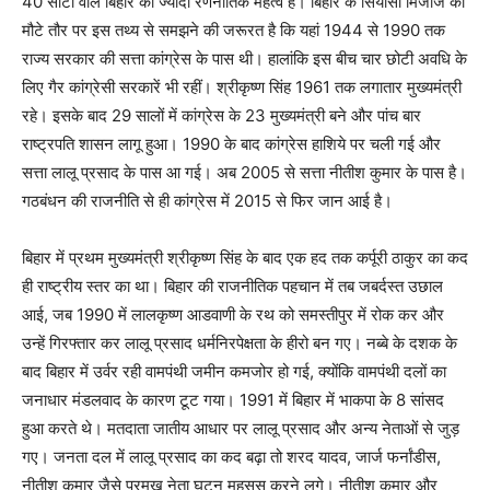
40 सीटों वाले बिहार का ज्यादा रणनीतिक महत्व है। बिहार के सियासी मिजाज को
मौटे तौर पर इस तथ्य से समझने की जरूरत है कि यहां 1944 से 1990 तक
राज्य सरकार की सत्ता कांग्रेस के पास थी। हालांकि इस बीच चार छोटी अवधि के
लिए गैर कांग्रेसी सरकारें भी रहीं। श्रीकृष्ण सिंह 1961 तक लगातार मुख्यमंत्री
रहे। इसके बाद 29 सालों में कांग्रेस के 23 मुख्यमंत्री बने और पांच बार
राष्ट्रपति शासन लागू हुआ। 1990 के बाद कांग्रेस हाशिये पर चली गई और
सत्ता लालू प्रसाद के पास आ गई। अब 2005 से सत्ता नीतीश कुमार के पास है।
गठबंधन की राजनीति से ही कांग्रेस में 2015 से फिर जान आई है।
बिहार में प्रथम मुख्यमंत्री श्रीकृष्ण सिंह के बाद एक हद तक कर्पूरी ठाकुर का कद
ही राष्ट्रीय स्तर का था। बिहार की राजनीतिक पहचान में तब जबर्दस्त उछाल
आई, जब 1990 में लालकृष्ण आडवाणी के रथ को समस्तीपुर में रोक कर और
उन्हें गिरफ्तार कर लालू प्रसाद धर्मनिरपेक्षता के हीरो बन गए। नब्बे के दशक के
बाद बिहार में उर्वर रही वामपंथी जमीन कमजोर हो गई, क्योंकि वामपंथी दलों का
जनाधार मंडलवाद के कारण टूट गया। 1991 में बिहार में भाकपा के 8 सांसद
हुआ करते थे। मतदाता जातीय आधार पर लालू प्रसाद और अन्य नेताओं से जुड़
गए। जनता दल में लालू प्रसाद का कद बढ़ा तो शरद यादव, जार्ज फर्नांडीस,
नीतीश कुमार जैसे प्रमुख नेता घुटन महसूस करने लगे। नीतीश कुमार और