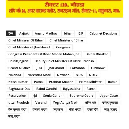
टैग्स
Aajtak
Anand Madhav
bihar
BJP
Cabunet Decisions
Chief Minisrer Of Bihar
Chief Minister of Bihar
Chief Minister of Jharkhand
Congress
Congress President Of Bihar Madan Mohan Jha
Dainik Bhaskar
Dainik Jagran
Deputy Chief Minister Of Uttar Pradesh
Grand Alliance
JDU
Jharkhand
Loksabha
Lucknow
Nalanda
Narendra Modi
Nawada
NDA
NDTV
nitish kumar
Patna
Prabhat Khabar
Prime Minister
Rafale
Raghuwar Das
Rahul Gandhi
Rajyasabha
Ranchi
Reservation
rjd
Sonia Gandhi
Supreme Court
Upper Caste
uttar Pradesh
Varansi
Yogi Aditya Nath
अमित शाह
उपेंद्र कुशवाहा
तेज प्रताप यादव
तेजस्वी यादव
पप्पू यादव
मीसा भारती
राबड़ी देवी
लालू प्रसाद
लालू यादव