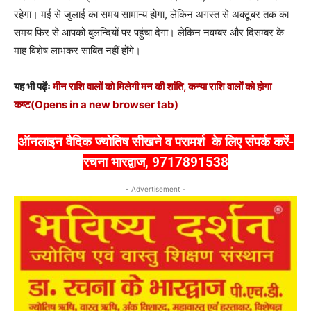
रहेगा। मई से जुलाई का समय सामान्य होगा, लेकिन अगस्त से अक्टूबर तक का
समय फिर से आपको बुलन्दियों पर पहुंचा देगा। लेकिन नवम्बर और दिसम्बर के
माह विशेष लाभकर साबित नहीं होंगे।
यह भी पढ़ेंः
मीन राशि वालों को मिलेगी मन की शांति, कन्या राशि वालों को होगा
कष्ट
(Opens in a new browser tab)
ऑनलाइन वैदिक ज्योतिष सीखने व परामर्श
के लिए संपर्क करें-
रचना भारद्वाज,
9717891538
- Advertisement -