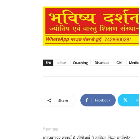
-
टैग्स
bihar
Coaching
Dhanbad
Girl
Medic
Facebook
Tw
Share
पिछला लेख
मुजफ्फरपुर दुष्कर्म में सीबीआई ने दाखिल किया चार्जशीट