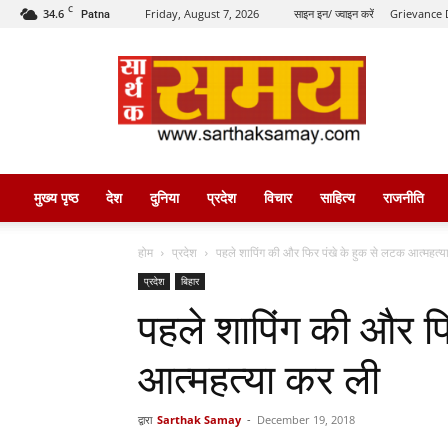
C
34.6
Friday, August 7, 2026
साइन इन/ ज्वाइन करें
Grievance 
Patna
सार्थक
समय
मुख्य पृष्ठ
देश
दुनिया
प्रदेश
विचार
साहित्य
राजनीति
होम
प्रदेश
पहले शापिंग की और फिर पंखे के हुक से लटक आत्महत्या
प्रदेश
बिहार
पहले शापिंग की और फ
आत्महत्या कर ली
द्वारा
Sarthak Samay
-
December 19, 2018