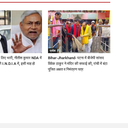
प्रदेश
 लिए भारी, नीतीश कुमार NDA में
Bihar-Jharkhand- पटना में बीजेपी सांसद
ेंगे I.N.D.I.A में, इसी माह हो
विवेक ठाकुर ने मंदिर की सफाई की, रांची में बंटा
पूजित अक्षत व निमंत्रण पत्र