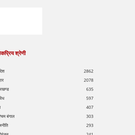
कप्रिय श्रेणी
रदेश
2862
हार
2078
रखण्ड
635
विध
597
श
407
्चिम बंगाल
303
जनीति
293
ोरंजन
241