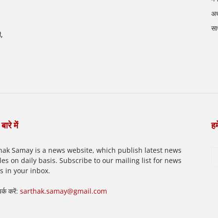
अध
सा
ी,
बारे में
हम
hak Samay is a news website, which publish latest news
cles on daily basis. Subscribe to our mailing list for news
ts in your inbox.
पर्क करें:
sarthak.samay@gmail.com