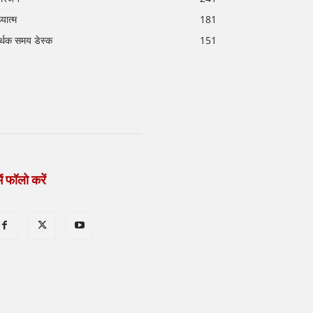
्यात्म
181
र्थक समय डेस्क
151
ें फॉलो करें