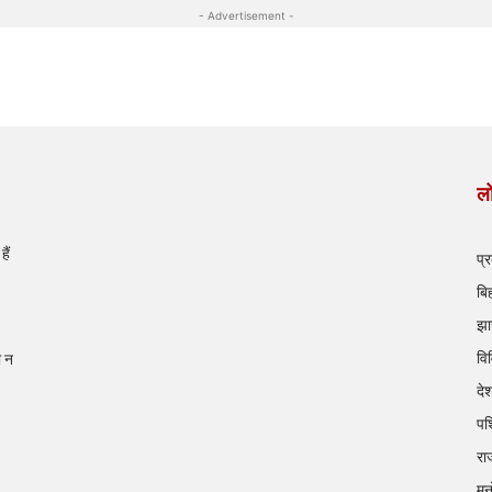
- Advertisement -
लो
ैं
प्
बि
झा
वि
ी न
दे
पश
रा
मन