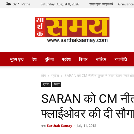
C
32
Saturday, August 8, 2026
साइन इन/ ज्वाइन करें
Grievance
Patna
सार्थक
समय
मुख्य पृष्ठ
देश
दुनिया
प्रदेश
विचार
साहित्य
राजनीति
होम
प्रदेश
SARAN को CM नीतीश कुमार ने डबल डेकर फ्लाईओव
प्रदेश
बिहार
SARAN को CM नीती
फ्लाईओवर की दी सौग
द्वारा
Sarthak Samay
-
July 11, 2018