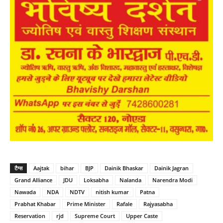
टैग्स
Aajtak
bihar
BJP
Dainik Bhaskar
Dainik Jagran
Grand Alliance
JDU
Loksabha
Nalanda
Narendra Modi
Nawada
NDA
NDTV
nitish kumar
Patna
Prabhat Khabar
Prime Minister
Rafale
Rajyasabha
Reservation
rjd
Supreme Court
Upper Caste