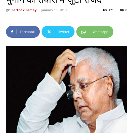
द्वारा
Sarthak Samay
-
January 11, 2019
121
0
Facebook
Twitter
WhatsApp