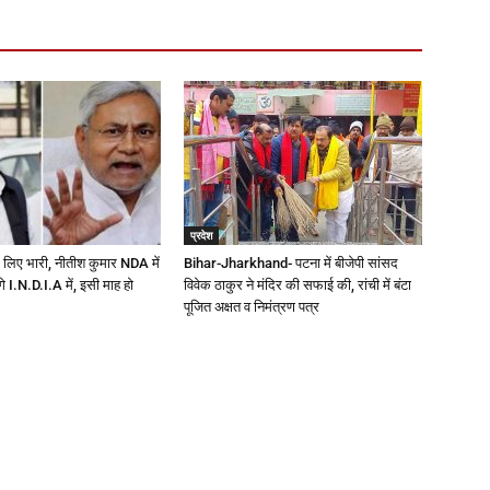
प्रदेश
 लिए भारी, नीतीश कुमार NDA में
Bihar-Jharkhand- पटना में बीजेपी सांसद
ेंगे I.N.D.I.A में, इसी माह हो
विवेक ठाकुर ने मंदिर की सफाई की, रांची में बंटा
पूजित अक्षत व निमंत्रण पत्र