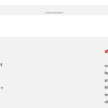
- Advertisement -
लो
ैं
प्
बि
झा
वि
ी न
दे
पश