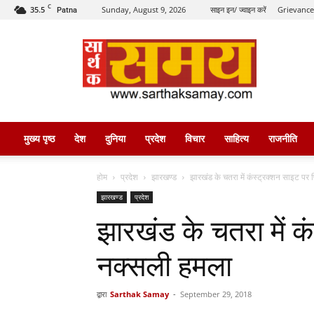
C
35.5
Sunday, August 9, 2026
साइन इन/ ज्वाइन करें
Grievance
Patna
सार्थक
समय
मुख्य पृष्ठ
देश
दुनिया
प्रदेश
विचार
साहित्य
राजनीति
होम
प्रदेश
झारखण्ड
झारखंड के चतरा में कंस्ट्रक्शन साइट पर
झारखण्ड
प्रदेश
झारखंड के चतरा में क
नक्सली हमला
द्वारा
Sarthak Samay
-
September 29, 2018