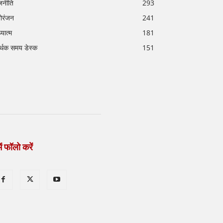
जनीति
293
ोरंजन
241
्यात्म
181
र्थक समय डेस्क
151
ें फॉलो करें