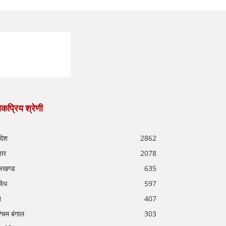
कप्रिय श्रेणी
रदेश
2862
हार
2078
रखण्ड
635
विध
597
श
407
्चिम बंगाल
303