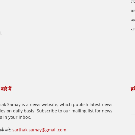
रा
मन
अध
सा
ी,
बारे में
हम
hak Samay is a news website, which publish latest news
cles on daily basis. Subscribe to our mailing list for news
ts in your inbox.
पर्क करें:
sarthak.samay@gmail.com