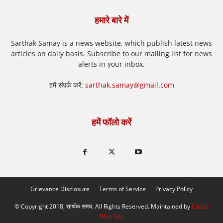
हमारे बारे में
Sarthak Samay is a news website, which publish latest news
articles on daily basis. Subscribe to our mailing list for news
alerts in your inbox.
हमें संपर्क करें:
sarthak.samay@gmail.com
हमें फॉलो करें
Grievance Disclosure
Terms of Service
Privacy Policy
© Copyright 2018, सार्थक समय. All Rights Reserved. Maintained by
Cotlas
Web Sol
.