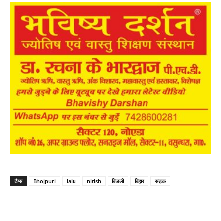
टैग्स
Bhojpuri
lalu
nitish
बिजली
बिहार
सड़क