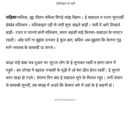
मलिकाइन के पाती
लड़िका
मालिक, बूढ़ दीवान ममिला बिगड़े सांझ विहान। ई कहाउत त रउरा सुनलहीं
होखेब मलिकार। मलिकाइन एही से पाती शुरू कइले बाड़ी। पाती में आगे लिखले
बाड़ी- रउरा त जानते बानी मलिकार, हमार बड़की माई किस्सा-कहाउत के मास्टर
रहली। ओह घरी ना बुझाव उनकर ई कुल बात, बाकिर अब बुझाता कि केतना गूढ़
माने-मतलब के बतकही ऊ करस।
काल्ह पांड़े बाबा जब दुआर पर जुटल लोग के ई सुनावत रहवीं त हमरा कान में
पड़ुवे। हम दोगहा में बइठल नन्हकी के मूड़ी में ओ बेरा ढील हेरत रहवीं। ई सुनते
कान खड़ा हो गउवे। केतना दिन बाद ई कहाउत सुने के मिलल रहुए। तनी धेयान
से बतकही सुनवीं, तब समझ में अउवे कि केकरा बारे में उहां के ई कहनी हां।
- Advertisement -