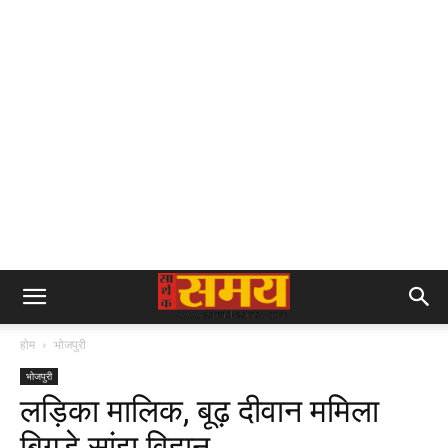
होम
भोजपुरी
भोजपुरी
लड़िका मालिक, बूढ़ दीवान ममिला
बिगड़े सांझ विहान