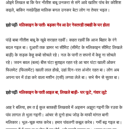
ओइमे लिखल बा कि फेर नीतीश बाबू उनकरा से संगे आवे खातिर पांच बेर कोशिश
कइले, बाकिर नवछेड़िहा मालिक बनल उनकर बेटा लोग ना तेयार भइल।
इहो पढ़ींः
मलिकाइन के पातीः बड़का नेंव आ ढेर नेवतरही तबाही के घर होला
पांड़े बाबा नीतीश बाबू के खूबे सराहत रहवीं। कहत रहवीं कि आज बिहार के रंगे
बदल गइल बा। दुआरी तक डामर भा सीमिट (सीमेंट के मलिकाइन सीमिट लिखले
बाड़ी) के सड़क केहू कबो सोचले रहे। नल के पानी त सपनो में केहू ना सोचले
रहे। जवन बवल (बल्व) बीस घंटा बुताइल रहत रहे आ चार घंटा खाली ओकर
फिलमेट (फिलामेंट) खाली लाल होखे, उहां दिन-रात अंजोर रहत बा। लोग अब
अपना घर में ठंडा करे वाला मशीन (एसी) लगवा लेले बा। सभे चैन से सुतत बा।
इहो पढ़ींः
मलिकाइन के पाती आइल बा, लिखले बाड़ी- घर फूटे, गंवार लूटे
आह रे बलिया, हम त ई कुल बतकही लिखवावे में अइसन अझुरा गइनी कि रउवा के
पांव लागल ले भुला गइनी। आंचर से दूनो हाथ जोड़ के माफी मांगत बानी
मलिकार। भूल-चूक माफ करेब। हमार पांवलगी कबूल करेब। गर्मी बढ़ गइल बा।