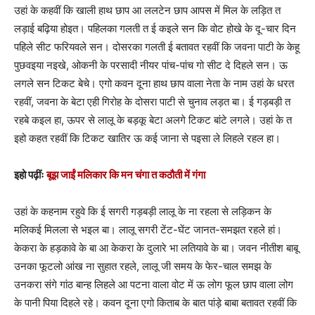
उहां के कहवीं कि खाली हाथ छाप आ ललटेन छाप आपस में मिल के लड़ित त
लड़ाई बढ़िया होइत। पहिलका गलती त ई कइले सन कि वोट होखे के दू-चार दिन
पहिले सीट फरियवले सन। दोसरका गलती ई बतावत रहवीं कि जवना पाटी के केहू
पुछवइया नइखे, ओकनी के परसादी नीयर पांच-पांच गो सीट दे दिहले सन। ऊ
लगले सन टिकट बेचे। एगो कवन दूना हाथ छाप वाला नेता के नाम उहां के धरत
रहवीं, जवना के बेटा एही गिरोह के दोसरा पाटी से चुनाव लड़त बा। ई गड़बड़ी त
रहबे कइल हा, ऊपर से लालू के बड़कू बेटा अलगे टिकट बांटे लगले। उहां के त
इहो कहत रहवीं कि टिकट खातिर ऊ कई जाना से पइसा ले लिहले रहल हा।
इहो पढ़ींः
बूझ जाईं मलिकार कि मन चंगा त कठौती में गंगा
उहां के कहनाम रहुवे कि ई सगरी गड़बड़ी लालू के ना रहला से लड़िकन के
मलिकई मिलला से भइल बा। लालू सगरी टेंट-घेंट जानत-समझत रहले हां।
केकरा के हड़कावे के बा आ केकरा के दुलारे भा लतियावे के बा। जवन नीतीश बाबू
उनका फूटलो आंख ना सुहात रहले, लालू जी समय के फेर-चाल समझ के
उनकरा संगे गांठ बान्ह लिहले आ पटना वाला वोट में ऊ लोग फूल छाप वाला लोग
के पानी पिया दिहले रहे। कवन दूना एगो किताब के बात पांड़े बाबा बतावत रहवीं कि