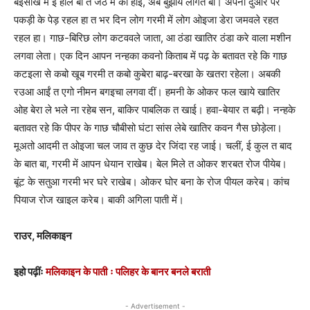
बइसाख में ई हाल बा त जेठ में का होई, अबे बुझाये लागत बा। अपना दुआर पर
पकड़ी के पेड़ रहल हा त भर दिन लोग गरमी में लोग ओइजा डेरा जमवले रहत
रहल हा। गाछ-बिरिछ लोग कटववले जाता, आ ठंडा खातिर ठंडा करे वाला मशीन
लगवा लेता। एक दिन आपन नन्हका कवनो किताब में पढ़ के बतावत रहे कि गाछ
कटइला से कबो खूब गरमी त कबो कुबेरा बाढ़-बरखा के खतरा रहेला। अबकी
रउआ आईं त एगो नीमन बगइचा लगवा दीं। हमनी के ओकर फल खाये खातिर
ओह बेरा ले भले ना रहेब सन, बाकिर पाबलिक त खाई। हवा-बेयार त बढ़ी। नन्हके
बतावत रहे कि पीपर के गाछ चौबीसो घंटा सांस लेबे खातिर कवन गैस छोड़ेला।
मूअतो आदमी त ओइजा चल जाव त कुछ देर जिंदा रह जाई। चलीं, ई कुल त बाद
के बात बा, गरमी में आपन धेयान राखेब। बेल मिले त ओकर शरबत रोज पीयेब।
बूंट के सतुआ गरमी भर घरे राखेब। ओकर घोर बना के रोज पीयल करेब। कांच
पियाज रोज खाइल करेब। बाकी अगिला पाती में।
राउर, मलिकाइन
इहो पढ़ींः
मलिकाइन के पाती ः पलिहर के बानर बनले बराती
- Advertisement -