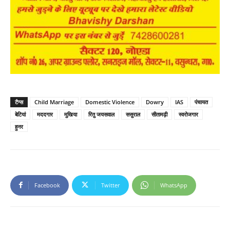
टैग्स
Child Marriage
Domestic Violence
Dowry
IAS
पंचायत
बेटियां
मददगार
मुखिया
रितु जयसवाल
ससुराल
सीतामढ़ी
स्वरोजगार
हुनर
Facebook
Twitter
WhatsApp