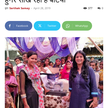
द्वारा
Sarthak Samay
-
April 28, 2019
377
0
Facebook
Twitter
WhatsApp