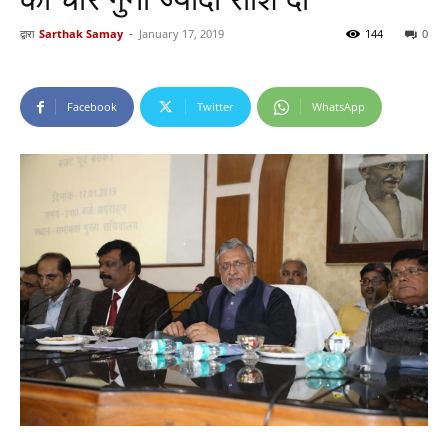
द्वारा
Sarthak Samay
-
January 17, 2019
144
0
Facebook
Twitter
WhatsApp