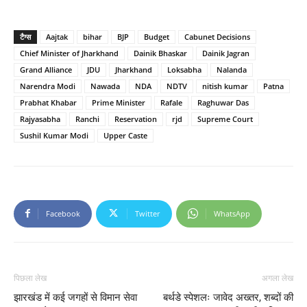
टैग्स
Aajtak
bihar
BJP
Budget
Cabunet Decisions
Chief Minister of Jharkhand
Dainik Bhaskar
Dainik Jagran
Grand Alliance
JDU
Jharkhand
Loksabha
Nalanda
Narendra Modi
Nawada
NDA
NDTV
nitish kumar
Patna
Prabhat Khabar
Prime Minister
Rafale
Raghuwar Das
Rajyasabha
Ranchi
Reservation
rjd
Supreme Court
Sushil Kumar Modi
Upper Caste
Facebook
Twitter
WhatsApp
पिछला लेख
अगला लेख
झारखंड में कई जगहों से विमान सेवा
बर्थडे स्पेशलः जावेद अख्तर, शब्दों की