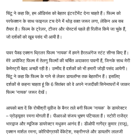
चिंटू ने कहा कि, हम ऑडियंस को बेहतर इंटरटेंमेंट देना चाहते हैं। फिल्‍म को
परफेक्‍शन के साथ फाइनल टच देने में थोड़ वक्‍त जरूर लगा, लेकिन अब सब
तैयार है। फिल्‍म के ट्रेलर, टीजर और पोस्‍टर्स पहले ही रिलीज किये जा चुके हैं,
जो दर्शकों को खूब पसंद भी आयी है।
पावर पैक्ड एक्शन थ्रिलर फिल्म ‘नायक’ में हमने हैरतअंगेज स्टंट सीन्स किए हैं।
मेरे अपोजिट फिल्‍म में तेलगु फिल्‍मों की चर्चित अदाकारा पावनी हैं, जिनके साथ मेरी
केमेस्‍ट्री बेहद अच्‍छी रही है। उम्‍मीद है दर्शकों को भी हमारी जोड़ी पसंद आयेगी।
चिंटू ने कहा कि फिल्‍म के गाने से लेकर डायलॉग्‍स तक बेहतरीन हैं। इसलिए
दर्शकों से कहना चाहता हूं कि 6 सितंबर को वे अपने नजदी‍की सिनेमाघरों में जाकर
फिल्‍म ‘नायक’ जरूर देखें।
आपको बता दें कि रोचीश्री मूवीज के बैनर तले बनी फिल्‍म ‘नायक’ के डायरेक्‍टर
– प्रोड्यूसर रमना मोगली हैं। पीआरओ संजय भूषण पटियाला हैं। स्‍टोरी राजेंद्र
भारद्वाज और म्‍यूजिक डायरेक्‍टर मधुकर आनंद हैं। डीओपी नागेंद्र कुमार (राजू),
एक्‍शन मार्शल रमना, कोरियोग्राफी वेंकेटेश, स्क्रीनप्ले और डायलॉग लालजी