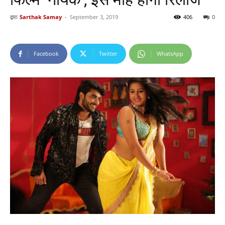
द्वारा
Sarthak Samay
-
September 3, 2019
406
0
Facebook
Twitter
WhatsApp