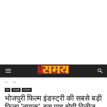
होम
देश
देश
भोजपुरी
मनोरंजन
भोजपुरी फिल्‍म इंडस्‍ट्री की सबसे बड़ी
फिल्‍म ‘नायक’, इस माह होगी रिलीज