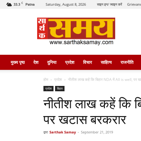
C
33.3
Saturday, August 8, 2026
साइन इन/ ज्वाइन करें
Grievanc
Patna
सार्थक
समय
मुख्य पृष्ठ
देश
दुनिया
प्रदेश
विचार
साहित्य
राजनीति
होम
प्रदेश
नीतीश लाख कहें कि बिहार NDA में All is well, पर ख
प्रदेश
बिहार
नीतीश लाख कहें कि बि
पर खटास बरकरार
द्वारा
Sarthak Samay
-
September 21, 2019