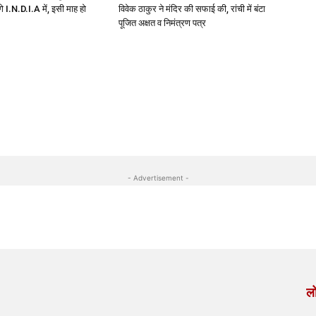
ेंगे I.N.D.I.A में, इसी माह हो
विवेक ठाकुर ने मंदिर की सफाई की, रांची में बंटा
पूजित अक्षत व निमंत्रण पत्र
- Advertisement -
लो