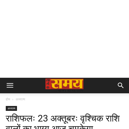
होम
अध्यात्म
अध्यात्म
राशिफलः 23 अक्तूबरः वृश्चिक राशि
वालों का भाग्य आज चमकेगा