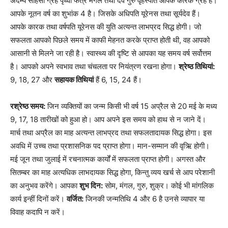
अदम्य साहसी ग्रह पृथ्वी फत्र मंगल तथा देव गुरु वृहस्पति आपके कारक ग्रह हैं।
आपके नूतन वर्ष का शुभांक 4 है। जिसके अधिपति यूरेनस तथा सूर्यदेव हैं।
आपके कारक तथा वर्षपति यूरेनस की युति अत्यन्त लाभप्रद सिद्ध होगी। जो
सफलता आपको पिछले समय में काफी मेहनत करके प्राप्त होती थी, वह आपको
आसानी से मिलने जा रही है। स्वास्थ्य की दृष्टि से आपका यह समय वर्ष सर्वोत्तम
है। आपको अपने स्वभाव तथा चंचलता पर नियंत्रण रखना होगा।
श्रेष्ठ तिथियां:
9, 18, 27 और
सहायक तिथियां
हैं 6, 15, 24 हैं।
रश्रेष्ठ समय:
जिन व्यक्तियों का जन्म किसी भी वर्ष 15 अप्रैल से 20 मई के मध्य
9, 17, 18 तारीखों को हुआ हो। आप अपने इस समय को हाथ से न जाने दें।
मार्च तथा अप्रैल का माह अत्यन्त लाभप्रद तथा सफलतादायक सिद्ध होगा। इस
अवधि में उच्च तथा प्रशासनिक पद प्राप्त होगा। मान-सम्मान की वृऋि होगी।
मई जून तथा जुलाई में रचनात्मक कार्यों में सफलता प्राप्त होगी। अगस्त और
सितम्बर का माह अत्यधिक लाभदायक सिद्ध होगा, किन्तु व्यय खर्च से आप परेशानी
का अनुभव करेंगे। आपका
शुभ दिन:
सोम, मंगल, गुरु, शुक्र। कोई भी मांगलिक
कार्य इन्हीं दिनों करें।
वर्जित:
जिनकी जन्मतिथि 4 और 6 है उनसे व्यापार या
विवाह कदापि न करें।