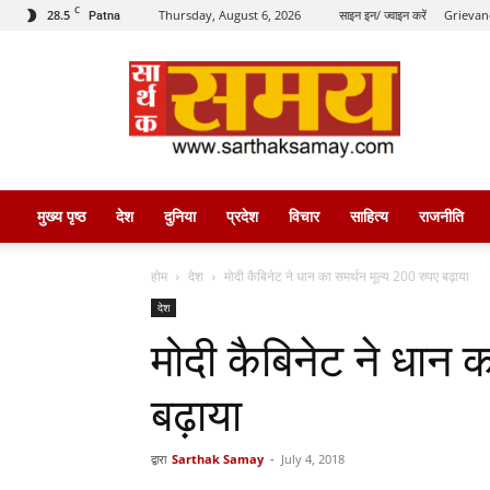
C
28.5
Thursday, August 6, 2026
साइन इन/ ज्वाइन करें
Grievan
Patna
सार्थक
समय
मुख्य पृष्ठ
देश
दुनिया
प्रदेश
विचार
साहित्य
राजनीति
होम
देश
मोदी कैबिनेट ने धान का समर्थन मूल्य 200 रुपए बढ़ाया
देश
मोदी कैबिनेट ने धान 
बढ़ाया
द्वारा
Sarthak Samay
-
July 4, 2018