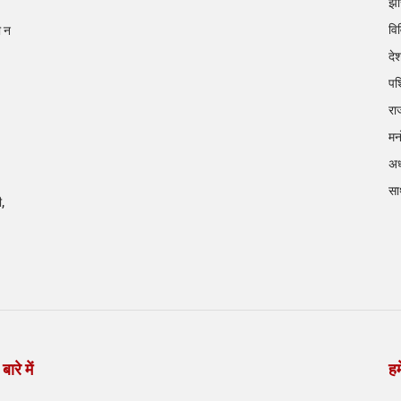
झा
वि
ी न
दे
पश
रा
मन
अध
सा
ी,
बारे में
हम