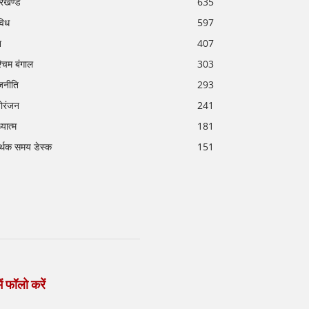
रखण्ड
635
विध
597
श
407
्चिम बंगाल
303
जनीति
293
ोरंजन
241
्यात्म
181
र्थक समय डेस्क
151
ें फॉलो करें