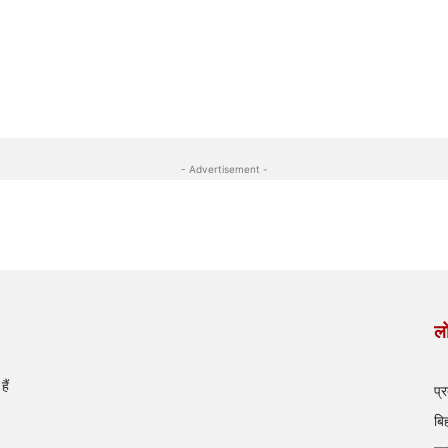
- Advertisement -
लो
ैं
प्
बि