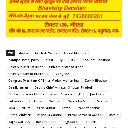
टैग्स
Aajtak
Akhilesh Yadav
Anand Madhav
bahujan samaj party
bihar
BJP
BSP
Cabunet Decisions
Chief Minisrer Of Bihar
Chief Minister of Bihar
Chief Minister of Jharkhand
Congress
Congress President Of Bihar Madan Mohan Jha
Dainik Bhaskar
Dainik Jagran
Deputy Chief Minister Of Uttar Pradesh
Dr. Sachhidanand Sinha
Grand Alliance
JDU
Jharkhand
Loksabha
Lucknow
Nalanda
Narendra Modi
Nawada
NDA
NDTV
nitish kumar
Patna
Prabhat Khabar
Prime Minister
Priyanka Gandhi
Priyanka Vadra Gandhi
Rafale
Raghuwar Das
Rahul Gandhi
Rajyasabha
Ranchi