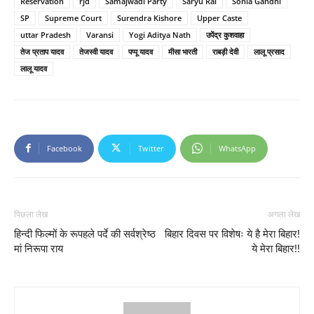
Reservation
rjd
Samajwadi Party
Saryu Rai
Sonia Gandhi
SP
Supreme Court
Surendra Kishore
Upper Caste
uttar Pradesh
Varansi
Yogi Aditya Nath
उपेंद्र कुशवाहा
तेज प्रताप यादव
तेजस्वी यादव
पप्पू यादव
मीसा भारती
राबड़ी देवी
लालू प्रसाद
लालू यादव
Facebook
Twitter
WhatsApp
पिछला लेख
अगला लेख
हिन्दी फिल्मों के रूपहले पर्दे की सर्वश्रेष्ठ
बिहार दिवस पर विशेषः ये है मेरा बिहार!
मां निरूपा राय
ये मेरा बिहार!!