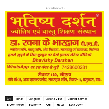
- Advertisement -
टैग्स
bihar
Congress
Corona Virus
Courier Service
E-Commerce
Economy
Gulf
Hotel
Lock Down