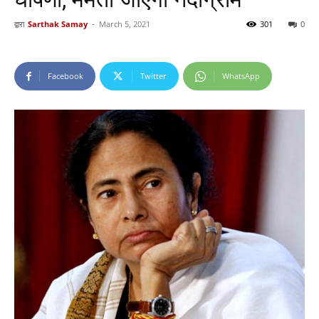
द्वारा
Sarthak Samay
-
March 5, 2021
301
0
Facebook
Twitter
WhatsApp