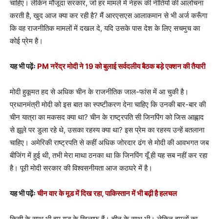
चाहिए। लेकिन मौजूदा सरकार, जो हर मामले में नेहरू की नीतियों की आलोचना
करती है, खुद आज क्या कर रही है? मैं आरएसएस आलाकमान से भी अर्ज करूँगा
कि वह राजनीतिक मामलों में दखल दे, यदि उसके पास देश के लिए सचमुच का
कोई प्रेम है।
यह भी पढ़ेंः
PM नरेंद्र मोदी ने 19 को बुलाई सर्वदलीय बैठक बड़े एक्शन की तैयारी
मोदी हुकूमत हद से अधिक चीन के राजनीतिक जाल-फांस में आ चुकी है।
प्रधानमंत्री मोदी को इस बात का स्पष्टीकरण देना चाहिए कि उनकी बार-बार की
चीन यात्रा का मकसद क्या था? चीन के राष्ट्रपति सी जिनपिंग को जिस आह्लाद
से झूले पर डुला रहे थे, उसका रहस्य क्या था? इस प्रेम का रहस्य उन्हें बतलाना
चाहिए। अमेरिकी राष्ट्रपति से कहीं अधिक जोरदार ढंग से मोदी की आवभगत जब
बीजिंग में हुई थी, तभी मेरा माथा ठनका था कि जिनपिंग यूँ ही यह सब नहीं कर रहा
है। पूरी मोदी सरकार की विश्वसनीयता आज कठघरे में है।
यह भी पढ़ेंः
चीन वार के मूड में दिख रहा, पाकिस्तान में भी बढ़ी है हलचल
किसी के साथ भी हम युद्ध के खिलाफ हैं। चीन के साथ भी। लेकिन हमलों का