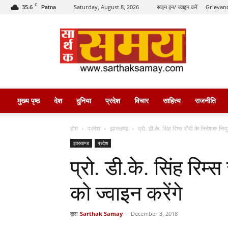
C
35.6
Saturday, August 8, 2026
साइन इन/ ज्वाइन करें
Grievanc
Patna
सार्थक
समय
मुख्य पृष्ठ
देश
दुनिया
प्रदेश
विचार
साहित्य
राजनीति
होम
प्रदेश
झारखण्ड
प्रो. डी.के. सिंह रिम्स राँची के निदेशक निय
झारखण्ड
प्रदेश
प्रो. डी.के. सिंह रिम्
को ज्वाइन करेंगे
द्वारा
Sarthak Samay
-
December 3, 2018