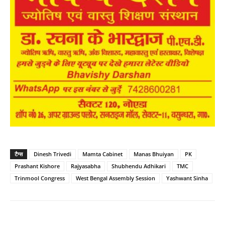
टैग्स
Dinesh Trivedi
Mamta Cabinet
Manas Bhuiyan
PK
Prashant Kishore
Rajyasabha
Shubhendu Adhikari
TMC
Trinmool Congress
West Bengal Assembly Session
Yashwant Sinha