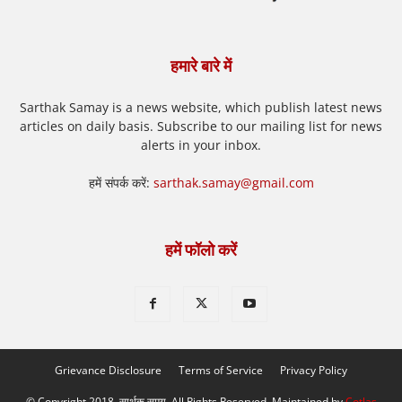
हमारे बारे में
Sarthak Samay is a news website, which publish latest news
articles on daily basis. Subscribe to our mailing list for news
alerts in your inbox.
हमें संपर्क करें:
sarthak.samay@gmail.com
हमें फॉलो करें
Grievance Disclosure
Terms of Service
Privacy Policy
© Copyright 2018, सार्थक समय. All Rights Reserved. Maintained by
Cotlas