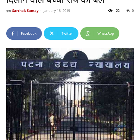
द्वारा
Sarthak Samay
-
January 16, 2019
122
0
Facebook
Twitter
WhatsApp