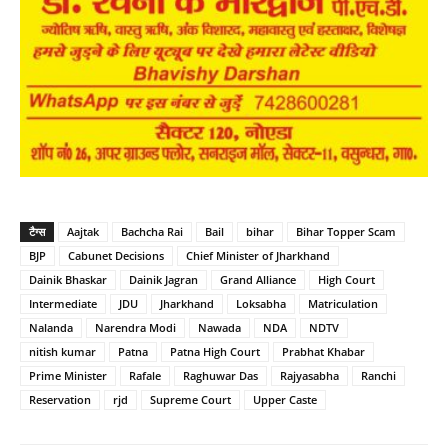
टैग्स
Aajtak
Bachcha Rai
Bail
bihar
Bihar Topper Scam
BJP
Cabunet Decisions
Chief Minister of Jharkhand
Dainik Bhaskar
Dainik Jagran
Grand Alliance
High Court
Intermediate
JDU
Jharkhand
Loksabha
Matriculation
Nalanda
Narendra Modi
Nawada
NDA
NDTV
nitish kumar
Patna
Patna High Court
Prabhat Khabar
Prime Minister
Rafale
Raghuwar Das
Rajyasabha
Ranchi
Reservation
rjd
Supreme Court
Upper Caste