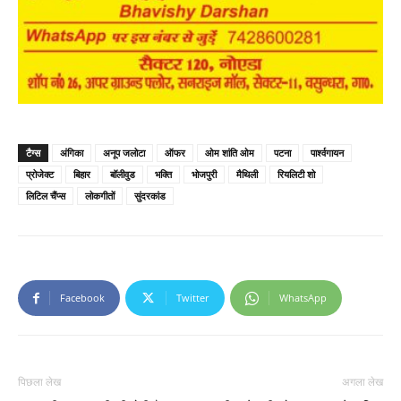
टैग्स
अंगिका
अनूप जलोटा
ऑफर
ओम शांति ओम
पटना
पार्श्वगायन
प्रोजेक्ट
बिहार
बॉलीवुड
भक्ति
भोजपुरी
मैथिली
रियलिटी शो
लिटिल चैंप्स
लोकगीतों
सुंदरकांड
Facebook
Twitter
WhatsApp
पिछला लेख
अगला लेख