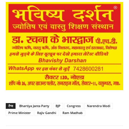
टैग्स
Bhartiya Janta Party
BJP
Congress
Narendra Modi
Prime Minister
Rajiv Gandhi
Ram Madhab