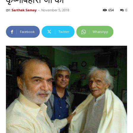
द्वारा
Sarthak Samay
-
November 5, 2018
654
0
Facebook
Twitter
WhatsApp