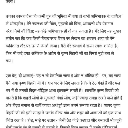
कला।
उनका स्वभाव ऐसा कि कभी गुरु की भूमिका में पाया तो कभी अभिभावक के दायित्व
से ओतप्रोत। मेरे स्वास्थ्य की चिंता, गृहस्ती की चिंता, आमदनी और पेशागत
परेशानियों की चिंता; यह कोई अभिभावक ही तो कर सकता है। मेरे लिए यह सुखद
संयोग रहा कि जब किसी विवादास्पद विषय पर लेखन का अवसर आया तो मैंने
व्यक्तिगत तौर पर उनसे विमर्श किया। वैसे मेरे स्वभाव में संयम स्वतः शामिल है,
फिर भी कई दफा अतिरेक के आवेग से कृष्ण बिहारी जी का विमर्श मुझे बचा ले
गया।
एक देह, दो आत्माएं- यह न तो वैज्ञानिक सत्य है और न भौतिक ही। पर, यह सत्य
मैंने पाया कृष्ण बिहारी जी में। क्षण भर के लिए लगता है कि वे ठेठ गंवई हैं और पल
भर में ही उनकी विद्वत-बौद्धिक आभा झलकने लगती है। हालांकि कृष्ण बिहारी जी
मानते हैं कि शहरी लोगों के मुकाबले गंवई लोग, कहीं ज्यादा समझ रखने वाले होते हैं
और विद्वत समाज से कहीं ज्यादा अर्थपूर्ण ज्ञान उनमें समाया रहता है। शायद कृष्ण
बिहारी जी की इसी समझ ने उनके भीतर गांव और शहर की आत्माओं को एक साथ
जिंदा रखा है। रांड, माड़े पर उतान- जैसी ठेठ गंवई कहावत और गमकती भोजपुरी
बोली उनके मुंह से उतनी ही सुहाती है, जितनी विद्वत समाज में उनके पांडित्यपूर्ण