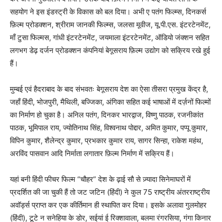
सहयोग ने इस इंडस्ट्री के विकास को बल दिया। अभी ए पतंग फिल्म्स, दिनकर्स
फ़िल्म प्रोडक्शन, श्रीराम जानकी फिल्म्स, जलसा मूवीज, यू.पी.एस. इंटरटेनमेंट,
माँ टुसा फिल्मस, गांधी इंटरटेनमेंट, जयमाला इंटरटेनमेंट, ऑडियो जंक्शन सहित
लगभग डेढ़ दर्जन प्रोडक्शन कंपनियां बेगूसराय फ़िल्म उद्योग को सक्रिय रखे हुई
हैं।
मुम्बई एवं हैदराबाद के बाद संभवतः बेगूसराय देश का ऐसा तीसरा प्रमुख केंद्र है,
जहाँ हिंदी, भोजपुरी, मैथिली, बज्जिका, अंगिका सहित कई भाषाओं में दर्ज़नों फिल्मों
का निर्माण हो चुका है। अनिल पतंग, दिनकर भारद्वाज, विष्णु पाठक, रजनीकांत
पाठक, भूमिपाल राय, ज्योतिनाथ सिंह, विश्वनाथ पोद्दार, अमित कुमार, पप्पू कुमार,
विपिन कुमार, शैलेन्द्र कुमार, प्रभकार कुमार राय, सागर सिन्हा, राकेश महंथ,
अरविंद पासवान आदि निर्माता लगातार फ़िल्म निर्माण में सक्रिय हैं।
यहां बनी हिंदी फीचर फिल्म “चौहर” देश के ढ़ाई सौ से ज़्यादा सिनेमाघरों में
प्रदर्शित की जा चुकी हैं तो जट जटिन (हिंदी) ने कुल 75 राष्ट्रीय अंतरराष्ट्रीय
अवॉर्ड्स प्राप्त कर एक कीर्तिमान ही स्थापित कर दिया। इसके अलावा गुलमोहर
(हिंदी), टूटे न सनेहिया के डोर, सईयां ई रिक्शावाला, बलमा रंगरसिया, गंगा किनार