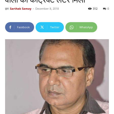
द्वारा
Sarthak Samay
-
December 8, 2018
312
0
Facebook
Twitter
WhatsApp