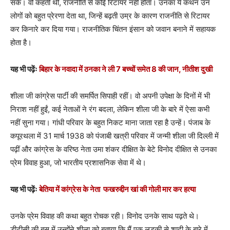
सके। वो कहती थीं, राजनीति से कोई रिटायर नहीं होता। उनका ये कथन उन
लोगों को बहुत प्रेरणा देता था, जिन्हें बढ़ती उम्र के कारण राजनीति से रिटायर
कर किनारे कर दिया गया। राजनीतिक चिंतन इंसान को जवान बनाने में सहायक
होता है।
यह भी पढ़ेंः
बिहार के नवादा में ठनका ने ली 7 बच्चों समेत 8 की जान, नीतीश दुखी
शीला जी कांग्रेस पार्टी की समर्पित सिपाही रहीं। वो अपनी उपेक्षा के दिनों में भी
निराश नहीं हुईं, कई नेताओं ने रंग बदला, लेकिन शीला जी के बारे में ऐसा कभी
नहीं सुना गया। गांधी परिवार के बहुत निकट माना जाता रहा है उन्हें। पंजाब के
कपूरथला में 31 मार्च 1938 को पंजाबी खत्री परिवार में जन्मी शीला जी दिल्ली में
पढ़ीं और कांग्रेस के वरिष्ठ नेता उमा शंकर दीक्षित के बेटे विनोद दीक्षित से उनका
प्रेम विवाह हुआ, जो भारतीय प्रशासनिक सेवा में थे।
यह भी पढ़ेंः
बेतिया में कांग्रेस के नेता फखरुद्दीन खां की गोली मार कर हत्या
उनके प्रेम विवाह की कथा बहुत रोचक रही। विनोद उनके साथ पढ़ते थे।
डीटीसी की बस में उन्होंने शीला को बताया कि मैं एक लड़की से शादी के बारे में