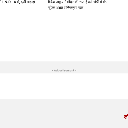
ेंगे I.N.D.I.A में, इसी माह हो
विवेक ठाकुर ने मंदिर की सफाई की, रांची में बंटा
पूजित अक्षत व निमंत्रण पत्र
- Advertisement -
लो