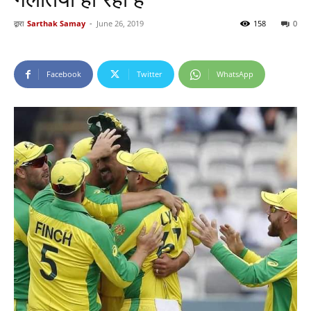
द्वारा
Sarthak Samay
-
June 26, 2019
158
0
Facebook
Twitter
WhatsApp