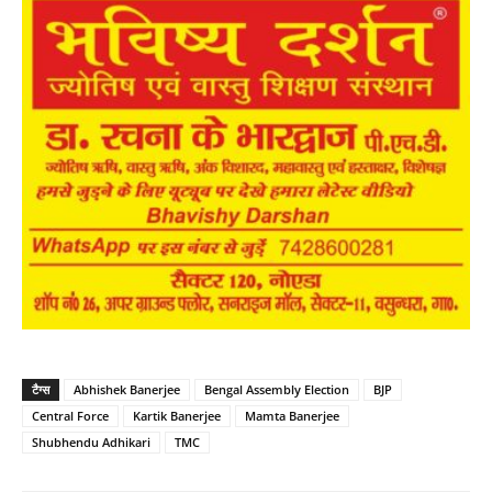
टैग्स
Abhishek Banerjee
Bengal Assembly Election
BJP
Central Force
Kartik Banerjee
Mamta Banerjee
Shubhendu Adhikari
TMC