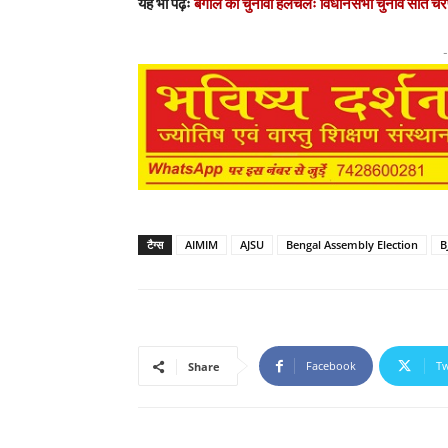
यह भी पढ़ेंः
बंगाल की चुनावी हलचलः विधानसभा चुनाव सात चरणों 
-
टैग्स
AIMIM
AJSU
Bengal Assembly Election
B
Facebook
Tw
Share