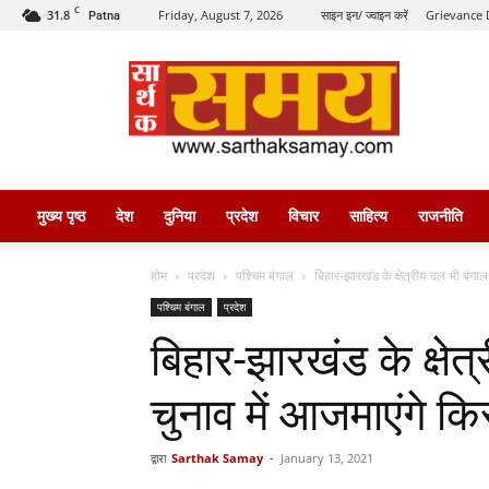
C
31.8
Friday, August 7, 2026
साइन इन/ ज्वाइन करें
Grievance 
Patna
सार्थक
समय
मुख्य पृष्ठ
देश
दुनिया
प्रदेश
विचार
साहित्य
राजनीति
होम
प्रदेश
पश्चिम बंगाल
बिहार-झारखंड के क्षेत्रीय दल भी बंगा
पश्चिम बंगाल
प्रदेश
बिहार-झारखंड के क्षे
चुनाव में आजमाएंगे कि
द्वारा
Sarthak Samay
-
January 13, 2021