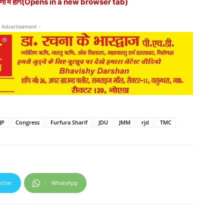
में होंगे
(Opens in a new browser tab)
 Advertisement -
JP
Congress
Furfura Sharif
JDU
JMM
rjd
TMC
itter
WhatsApp