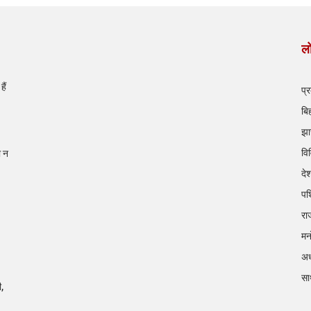
लो
ैं
प्
बि
झा
वि
ी न
दे
पश
रा
मन
अध
सा
ी,