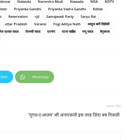
cknow
Nalanda
Narendra Modi
Nawada
NDA
NDTV
ister
Priyanka Gandhi
Priyanka Vadra Gandhi
Rafale
i
Reservation
rjd
Samajwadi Party
Saryu Rai
uttar Pradesh
Varansi
Yogi Aditya Nath
अब्दुल बारी सिद्दीकी
तेज प्रताप यादव
तेजस्वी यादव
दरभंगा
पटना साहिब
पप्पू यादव
बेगूसराय
itter
WhatsApp
अगला लेख
‘मुगल-ए-आज़म’ की अनारकली इस तरह ज़िंदा बच निकली