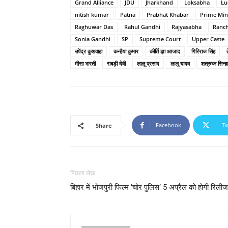
Grand Alliance
JDU
Jharkhand
Loksabha
Lu
nitish kumar
Patna
Prabhat Khabar
Prime Min
Raghuwar Das
Rahul Gandhi
Rajyasabha
Ranch
Sonia Gandhi
SP
Supreme Court
Upper Caste
उपेंद्र कुशवाहा
कन्हैया कुमार
कीर्ति झा आजाद
गिरिराज सिंह
मीसा भारती
राबड़ी देवी
लालू प्रसाद
लालू यादव
शत्रुघ्न सिन्हा
Facebook
Tw
Share
पिछला लेख
बिहार में भोजपुरी फिल्‍म ‘चोर पुलिस’ 5 अप्रैल को होगी रिलीज