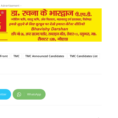
 Advertisement -
 Front
TMC
TMC Announced Candidates
TMC Candidates List
itter
WhatsApp