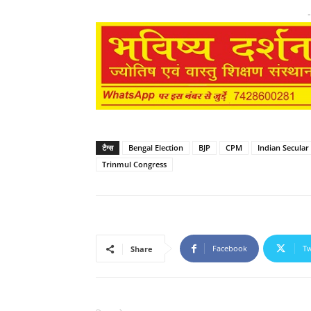
-
टैग्स
Bengal Election
BJP
CPM
Indian Secular
Trinmul Congress
Facebook
Tw
Share