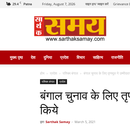
C
29.4
Friday, August 7, 2026
साइन इन/ ज्वाइन करें
Grievance 
Patna
सार्थक
समय
मुख्य पृष्ठ
देश
दुनिया
प्रदेश
विचार
साहित्य
राजनीति
होम
प्रदेश
पश्चिम बंगाल
बंगाल चुनाव के लिए तृणमूल ने उम्मीदव
पश्चिम बंगाल
प्रदेश
बंगाल चुनाव के लिए तृ
किये
द्वारा
Sarthak Samay
-
March 5, 2021