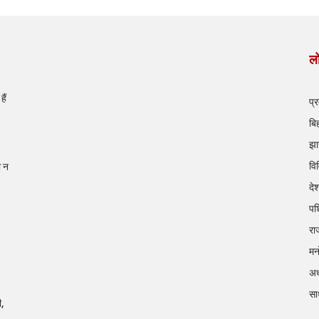
लो
ैं
प्
बि
झा
वि
ी न
दे
पश
रा
मन
अध
सा
ी,