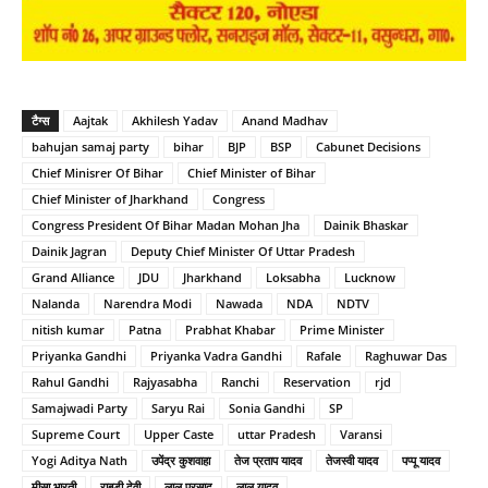
टैग्स
Aajtak
Akhilesh Yadav
Anand Madhav
bahujan samaj party
bihar
BJP
BSP
Cabunet Decisions
Chief Minisrer Of Bihar
Chief Minister of Bihar
Chief Minister of Jharkhand
Congress
Congress President Of Bihar Madan Mohan Jha
Dainik Bhaskar
Dainik Jagran
Deputy Chief Minister Of Uttar Pradesh
Grand Alliance
JDU
Jharkhand
Loksabha
Lucknow
Nalanda
Narendra Modi
Nawada
NDA
NDTV
nitish kumar
Patna
Prabhat Khabar
Prime Minister
Priyanka Gandhi
Priyanka Vadra Gandhi
Rafale
Raghuwar Das
Rahul Gandhi
Rajyasabha
Ranchi
Reservation
rjd
Samajwadi Party
Saryu Rai
Sonia Gandhi
SP
Supreme Court
Upper Caste
uttar Pradesh
Varansi
Yogi Aditya Nath
उपेंद्र कुशवाहा
तेज प्रताप यादव
तेजस्वी यादव
पप्पू यादव
मीसा भारती
राबड़ी देवी
लालू प्रसाद
लालू यादव