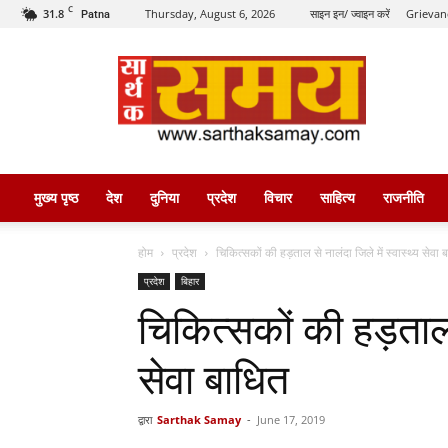
C
31.8
Thursday, August 6, 2026
साइन इन/ ज्वाइन करें
Grievan
Patna
सार्थक
समय
मुख्य पृष्ठ
देश
दुनिया
प्रदेश
विचार
साहित्य
राजनीति
होम
प्रदेश
चिकित्सकों की हड़ताल से नालंदा जिले में स्वास्थ्य सेवा
प्रदेश
बिहार
चिकित्सकों की हड़ताल स
सेवा बाधित
द्वारा
Sarthak Samay
-
June 17, 2019