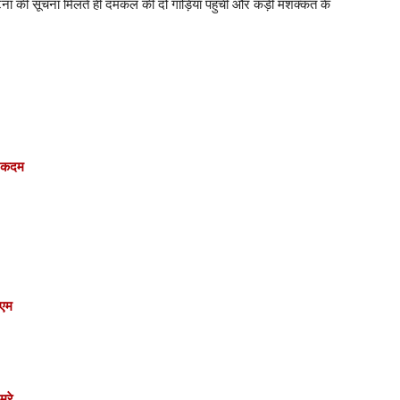
ना की सूचना मिलते ही दमकल की दो गाड़ियां पहुंचीं और कड़ी मशक्कत के
र कदम
ीएम
 मरे