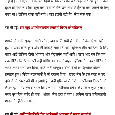
नहीं है। मैंने बैट्समैन को बता दिया था कि पीछे फील्डर खड़ा कर रहा हूँ। लेकिन
इधर हम्मिंग्स ने ओवर शुरू कर दिया तो मैंने उसे हाथ से ईशारा कर रुकने के लिए
कहा था। लेकिन राणा नहीं माने। बात इतनी बढ़ी कि मैच रुक गया।
यह भी पढ़ेंः
अब खुद अपनी तकदीर सवारेंगी बिहार की महिलाएं
अगले दिन की सुबह। सबने सोचा, बात आयी-गयी हो गयी। लेकिन ऐसा नहीं
हुआ। अंदरखाने कुछ और ही खिचड़ी पक रही थी। इंग्लिश टीम फील्डिंग के लिए
बाहर आई लेकिन दोनों अंपायर और बैट्समैन नहीं आये। राणा अड़ गए कि जब
तक गैटिंग लिखित माफ़ी नहीं मांगेंगे तब तक वो बाहर नहीं आएंगे। इधर गैटिंग ने
साफ़-साफ़ मना कर दिया, माफ़ी नहीं मांगूंगा। दोनों देशों के क्रिकेट बोर्ड्स
इन्वॉल्व हुए। विदेश मंत्रालयों ने भी दखल दिया। टेस्ट मैच के इस तरह से रद्द
होने से क्रिकेट की भी बदनामी है। बड़ी मुश्किल से गैटिंग माफ़ीनामा लिखने को
तैयार हुए, मगर इस शर्त पर कि राणा भी माफीनामा देंगे। ख़ैर, खेल शुरू हुआ।
मगर पूरा दिन बर्बाद हो गया। अंततः मैच ड्रा हो गया। लेकिन राणा पाकिस्तानी
अवाम के हीरो बन गए।
यह भी पढ़ेंः
आदिवासियों की पीड़ा आदिवासी अफसर ही समझ सकते हैं