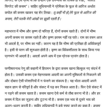
सिगरेट के ऐसे प्रेमी थे कि उन्होंने एक उपन्यास का शीर्षक ही रखा, “जलती
सिगरेट की कसम”। साहिर लुधियानवी ने प्रेमिका के फूल से आरिज अर्थात
कपोल की कसम खाकर यह शेर लिखा :
तू कहीं भी हो
,
तेरे फूल से आरिज की
कसम
,
तेरी पलकें मेरी आंखों पर झुकी रहती हैं।
महाभारत में भीष्म और कृष्ण दो चरित्र हैं, दोनों कसम खाते हैं। दोनों में भीष्म
अपनी कसम पर कायम रहते हैं और कृष्ण क़ायम नहीं रह पाते। राम का वचन आज
भी आदर्श है, पर भीष्म का नहीं। कारण यह है कि भीष्म की प्रतिज्ञा ही अविवेकपूर्ण
है। इसी से पतन की शुरुआत होती है। कृष्ण का विवेकशीलता के साथ किया गया
प्रणभंग भी आदर्श है। आदर्श अपने आप में एक प्रेरक प्रसंग होता है।
फणीश्वरनाथ रेणु की कहानी में हिरामन के द्वारा कसम खाना बिल्कुल नए संदर्भ में
होता है। उसकी कसम एक मेहनतकश आदमी का अपनी मुश्किलों से निकलने की
और दोबारा ऐसी परेशानियों में न फंसने का संकल्प है। यह भोला आदमी अपने
सहज ज्ञान से परिपूर्ण है और संकट में पड़ कर निकल आता है। फिर ऐसे संकट में
न पड़ने की कसम खाता है। कसम खाना ऐसे कर्म से तौबा करना भी है। और हर
कसम में दिल का जुड़ना और टूटना भी है। कसम एक भाव से दूसरे भाव को
अलग-थलग करती है। साहिर लुधियानवी ने इसे स्पष्ट करते हुए कहा है :
कसम