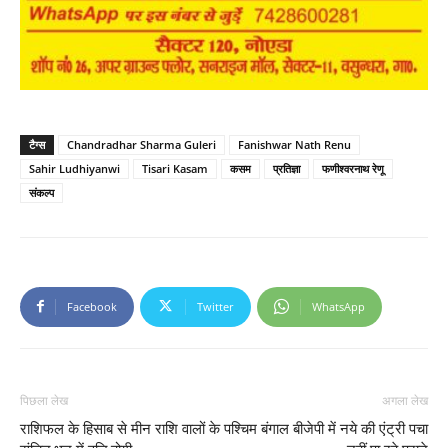
टैग्स
Chandradhar Sharma Guleri
Fanishwar Nath Renu
Sahir Ludhiyanwi
Tisari Kasam
कसम
प्रतिज्ञा
फणीश्वरनाथ रेणू
संकल्प
Facebook
Twitter
WhatsApp
पिछला लेख
अगला लेख
राशिफल के हिसाब से मीन राशि वालों के
पश्चिम बंगाल बीजेपी में नये की एंट्री पचा