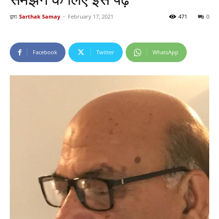
द्वारा
Sarthak Samay
-
February 17, 2021
471
0
Facebook
Twitter
WhatsApp