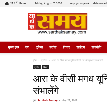
C
28.1
Friday, August 7, 2026
साइन इन/ ज्वाइन करें
Grievance 
Patna
सार्थक
समय
मुख्य पृष्ठ
देश
दुनिया
प्रदेश
विचार
साहित्य
राजनीति
होम
प्रदेश
आरा के वीसी मगध यूनिवर्सिटी का भी प्रभार संभालेंगे
प्रदेश
बिहार
आरा के वीसी मगध यूनि
संभालेंगे
द्वारा
Sarthak Samay
-
May 27, 2019