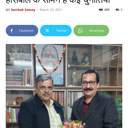
द्वारा
Sarthak Samay
-
March 23, 2021
499
0
Facebook
Twitter
WhatsApp