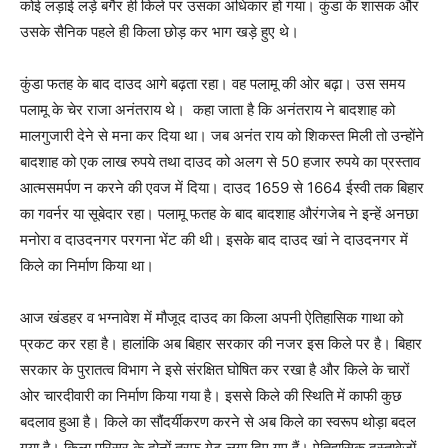
कोई लड़ाई लड़े बगैर ही किले पर उसका अधिकार हो गया। कुंडा के शासक और
उसके सैनिक पहले ही किला छोड़ कर भाग खड़े हुए थे।
कुंडा फतह के बाद दाउद आगे बढ़ता रहा। वह पलामू की ओर बढ़ा। उस समय
पलामू के चेर राजा अनंतराय थे। कहा जाता है कि अनंतराय ने बादशाह को
मालगुजारी देने से मना कर दिया था। जब अनंत राय को शिकस्त मिली तो उन्होंने
बादशाह को एक लाख रुपये तथा दाउद को अलग से 50 हजार रुपये का प्रस्ताव
आत्मसमर्पण न करने की एवज में दिया। दाउद 1659 से 1664 ईस्वी तक बिहार
का गवर्नर या सूबेदार रहा। पलामू फतह के बाद बादशाह औरंगजेब ने इन्हें अनछा
मनोरा व दाउदनगर परगना भेंट की थी। इसके बाद दाउद खां ने दाउदनगर में
किले का निर्माण किया था।
आज खंडहर व भग्नावेश में मौजूद दाउद का किला अपनी ऐतिहासिक गाथा को
प्रकट कर रहा है। हालांकि अब बिहार सरकार की नजर इस किले पर है। बिहार
सरकार के पुरातत्व विभाग ने इसे संरक्षित घोषित कर रखा है और किले के चारों
ओर चारदीवारी का निर्माण किया गया है। इससे किले की स्थिति में काफी कुछ
बदलाव हुआ है। किले का सौंदर्यीकरण करने से अब किले का स्वरूप थोड़ा बदल
गया है। किला परिसर के दोनों तरफ गेट लगा दिए गए हैं। ऐतिहासिक दस्तावेजों