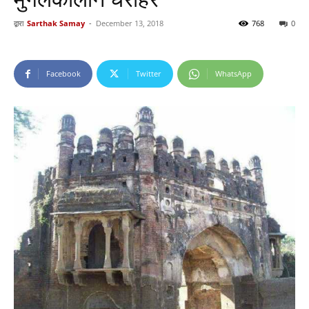
द्वारा
Sarthak Samay
-
December 13, 2018
768
0
Facebook
Twitter
WhatsApp