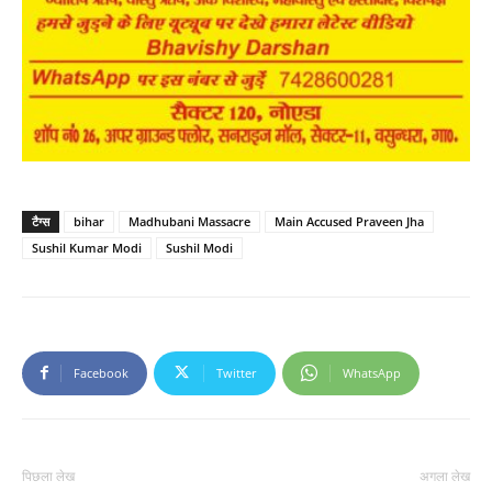
टैग्स
bihar
Madhubani Massacre
Main Accused Praveen Jha
Sushil Kumar Modi
Sushil Modi
Facebook
Twitter
WhatsApp
पिछला लेख
अगला लेख