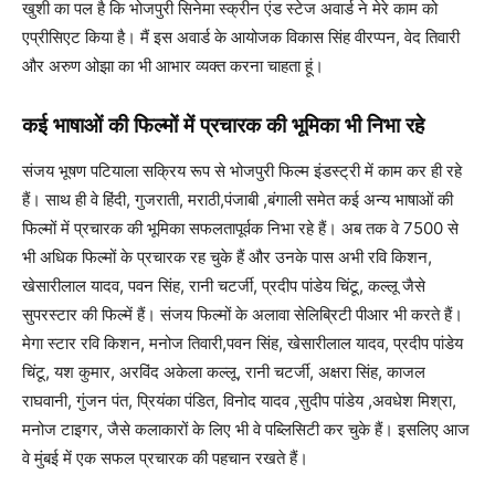
खुशी का पल है कि भोजपुरी सिनेमा स्‍क्रीन एंड स्‍टेज अवार्ड ने मेरे काम को
एप्रीसिएट किया है। मैं इस अवार्ड के आयोजक विकास सिंह वीरप्पन, वेद तिवारी
और अरुण ओझा का भी आभार व्‍यक्‍त करना चाहता हूं।
कई भाषाओं की फिल्‍मों में प्रचारक की भूमिका भी निभा रहे
संजय भूषण पटियाला सक्रिय रूप से भोजपुरी फिल्‍म इंडस्‍ट्री में काम कर ही रहे
हैं। साथ ही वे हिंदी, गुजराती, मराठी,पंजाबी ,बंगाली समेत कई अन्‍य भाषाओं की
फिल्‍मों में प्रचारक की भूमिका सफलतापूर्वक निभा रहे हैं। अब तक वे 7500 से
भी अधिक फिल्‍मों के प्रचारक रह चुके हैं और उनके पास अभी रवि किशन,
खेसारीलाल यादव, पवन सिंह, रानी चटर्जी, प्रदीप पांडेय चिंटू, कल्‍लू जैसे
सुपरस्‍टार की फिल्‍में हैं। संजय फिल्‍मों के अलावा सेलिब्रिटी पीआर भी करते हैं।
मेगा स्‍टार रवि किशन, मनोज तिवारी,पवन सिंह, खेसारीलाल यादव, प्रदीप पांडेय
चिंटू, यश कुमार, अरविंद अकेला कल्‍लू, रानी चटर्जी, अक्षरा सिंह, काजल
राघवानी, गुंजन पंत, प्रियंका पंडित, विनोद यादव ,सुदीप पांडेय ,अवधेश मिश्रा,
मनोज टाइगर, जैसे कलाकारों के लिए भी वे पब्लिसिटी कर चुके हैं। इसलिए आज
वे मुंबई में एक सफल प्रचारक की पहचान रखते हैं।