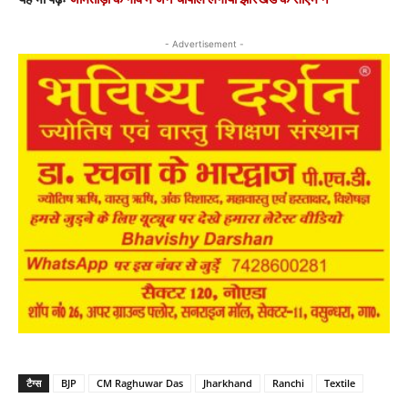
- Advertisement -
टैग्स
BJP
CM Raghuwar Das
Jharkhand
Ranchi
Textile