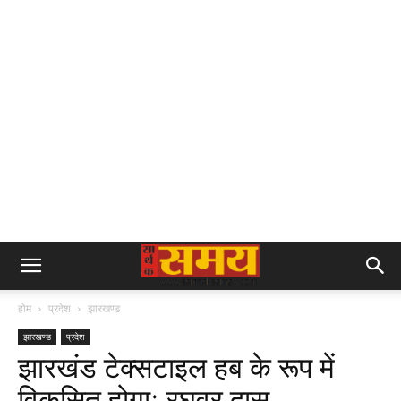
होम
प्रदेश
झारखण्ड
झारखण्ड
प्रदेश
झारखंड टेक्सटाइल हब के रूप में
विकसित होगाः रघुवर दास