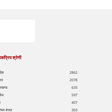
कप्रिय श्रेणी
रदेश
2862
हार
2078
रखण्ड
635
विध
597
श
407
्चिम बंगाल
303