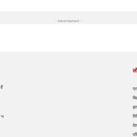
- Advertisement -
लो
ैं
प्
बि
झा
वि
ी न
दे
पश