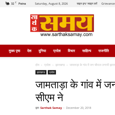
C
32
Saturday, August 8, 2026
साइन इन/ ज्वाइन करें
Grievance
Patna
सार्थक
समय
मुख्य पृष्ठ
देश
दुनिया
प्रदेश
विचार
साहित्य
राजनीति
होम
प्रदेश
झारखण्ड
जामताड़ा के गांव में जन चौपाल लगायी झार
झारखण्ड
प्रदेश
जामताड़ा के गांव में
सीएम ने
द्वारा
Sarthak Samay
-
December 20, 2018