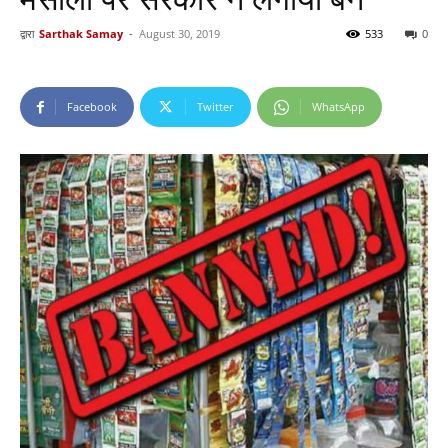
द्वारा
Sarthak Samay
-
August 30, 2019
533
0
Facebook
Twitter
WhatsApp